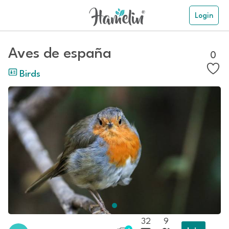
Login
Aves de españa
0
Birds
32
9