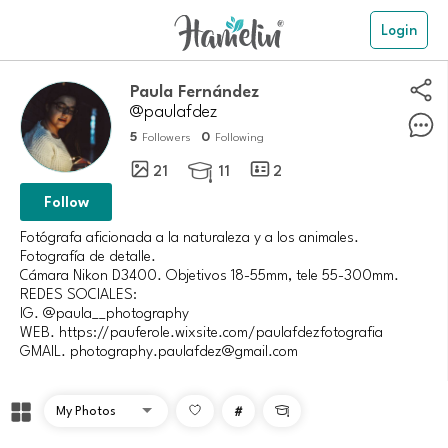
Login
Paula Fernández
@paulafdez
5
0
Followers
Following
21
11
2

Follow
Fotógrafa aficionada a la naturaleza y a los animales.
Fotografía de detalle.
Cámara Nikon D3400. Objetivos 18-55mm, tele 55-300mm.
REDES SOCIALES:
IG. @paula__photography
WEB. https://pauferole.wixsite.com/paulafdezfotografia
GMAIL. photography.paulafdez@gmail.com
#
