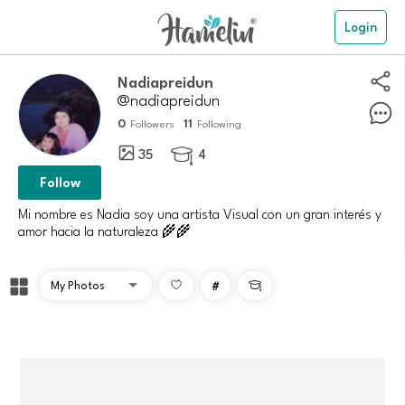
Login
Nadiapreidun
@nadiapreidun
0
11
Followers
Following
35
4

Follow
Mi nombre es Nadia soy una artista Visual con un gran interés y
amor hacia la naturaleza 🌾🌾
#
