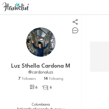
Luz Sthella Cardona M
@cardonaluzs
7
14
Followers
Following
6
6

Colombiana
fotógrafa aficionada de aves y