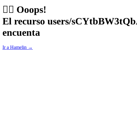
😵‍💫 Ooops!
El recurso users/sCYtbBW3t
encuenta
Ir a Hamelin →