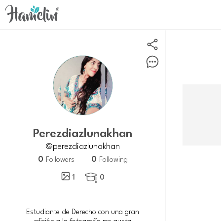
perezdiazlunakhan
@perezdiazlunakhan
0
0
Followers
Following
1
0

Estudiante de Derecho con una gran
afición a la fotografía me gusta