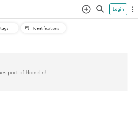
Login
tags
Identifications

mes part of Hamelin!