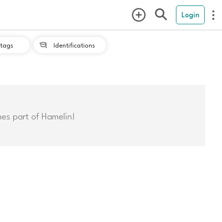
Login
tags
Identifications

mes part of Hamelin!