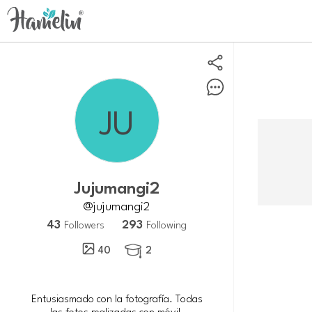
jujumangi2
@jujumangi2
43
293
Followers
Following
40
2

Entusiasmado con la fotografía. Todas
las fotos realizadas con móvil.