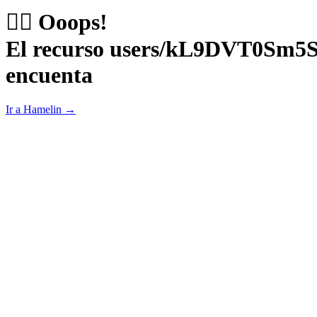
😵‍💫 Ooops!
El recurso users/kL9DVT0Sm
encuenta
Ir a Hamelin →