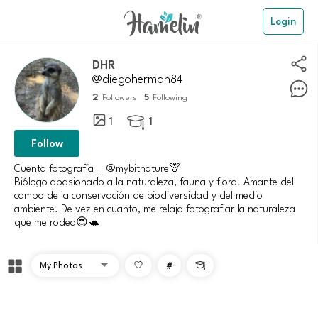
Login
DHR
@diegoherman84
2
5
Followers
Following
1
1

Follow
Cuenta fotografía__ @mybitnature🦒
Biólogo apasionado a la naturaleza, fauna y flora. Amante del
campo de la conservación de biodiversidad y del medio
ambiente. De vez en cuanto, me relaja fotografiar la naturaleza
que me rodea😍🐢
#
