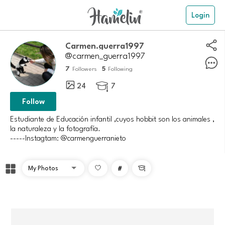
Login
carmen.guerra1997
@carmen_guerra1997
7
5
Followers
Following
24
7

Follow
Estudiante de Educación infantil ,cuyos hobbit son los animales ,
la naturaleza y la fotografía.
#
