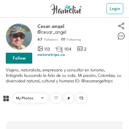
Login
cesar.angel
@cesar_angel
67
111
Followers
Following
113
104
2

naturetrips.co
Follow
Viajero, naturalista, empresario y consultor en turismo,
fotógrafo buscando la foto de su vida. Mi pasión, Colombia, su
diversidad natural, cultural y humana IG: @cesarangeltrips
#
