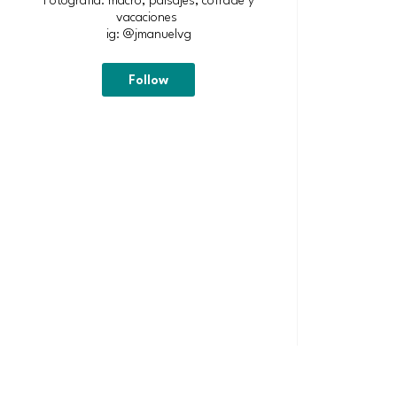
vacaciones
ig: @jmanuelvg
Follow