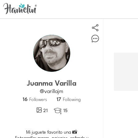
Juanma Varilla
@varillajm
16
17
Followers
Following
21
15

Mi juguete favorito una 📸
Fotografía: macro, paisajes, cofrade y