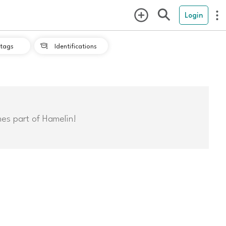
Login
tags
Identifications

mes part of Hamelin!