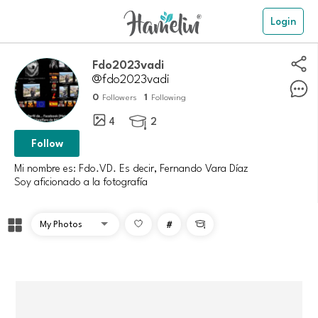
Login
Fdo2023vadi
@fdo2023vadi
0
1
Followers
Following
4
2

Follow
Mi nombre es: Fdo.VD. Es decir, Fernando Vara Díaz
Soy aficionado a la fotografía
#
