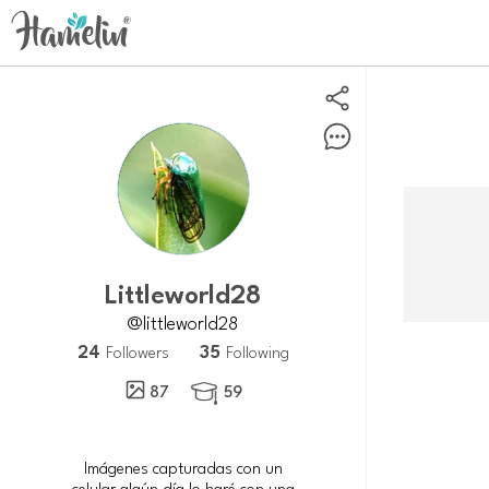
littleworld28
@littleworld28
24
35
Followers
Following
87
59

Imágenes capturadas con un
celular,algún día lo haré con una