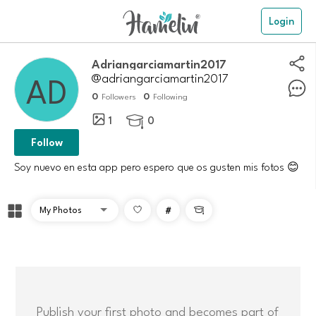
Login
adriangarciamartin2017
@adriangarciamartin2017
0
0
Followers
Following
1
0

Follow
Soy nuevo en esta app pero espero que os gusten mis fotos 😊
#

Publish your first photo and becomes part of