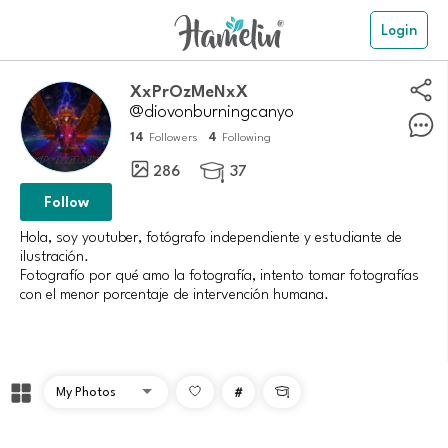
Login
XxPrOzMeNxX
@diovonburningcanyo
14
4
Followers
Following
286
37

Follow
Hola, soy youtuber, fotógrafo independiente y estudiante de
ilustración.
Fotografío por qué amo la fotografía, intento tomar fotografías
con el menor porcentaje de intervención humana.
#
