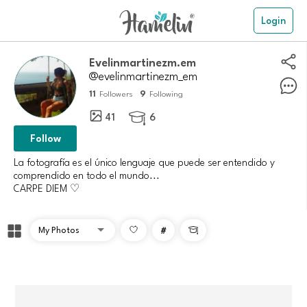
Login
evelinmartinezm.em
@evelinmartinezm_em
11
9
Followers
Following
41
6

Follow
La fotografía es el único lenguaje que puede ser entendido y
comprendido en todo el mundo...
CARPE DIEM ♡
#
