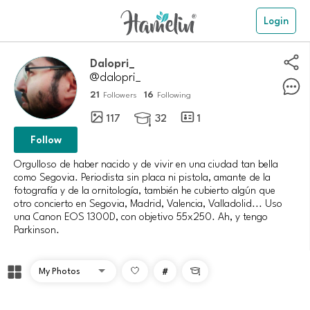
Login
dalopri_
@dalopri_
21
16
Followers
Following
117
32
1

Follow
Orgulloso de haber nacido y de vivir en una ciudad tan bella
como Segovia. Periodista sin placa ni pistola, amante de la
fotografía y de la ornitología, también he cubierto algún que
otro concierto en Segovia, Madrid, Valencia, Valladolid... Uso
una Canon EOS 1300D, con objetivo 55x250. Ah, y tengo
Parkinson.
#
