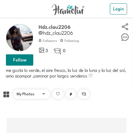
Login
Hdz.clau2206
@hdz_clau2206
0
0
Followers
Following
3
0

Follow
me gusta lo verde, el aire fresco, la luz de la luna y la luz del sol,
amo acampar ,caminar por largos senderos ♡
#
