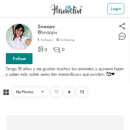
Login
Snaopv
@snaopv
1
0
Follower
Following
0
0

Follow
Tengo 18 años y me gustan muchos los animales y quisiera hacer
y saber más sobre seres tan maravillosos que existen. 🥰❤
#
