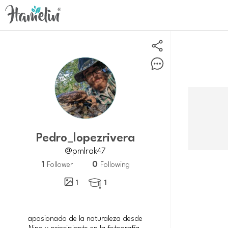
Pedro_lopezrivera
@pmlrak47
1
0
Follower
Following
1
1

apasionado de la naturaleza desde
Nino y principiante en la fotografía.