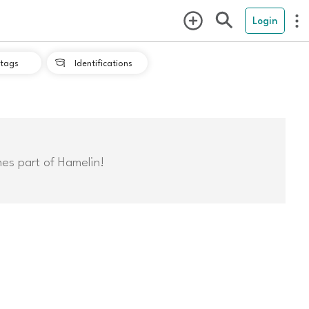
Login
tags
Identifications

mes part of Hamelin!