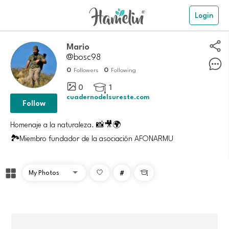
Login
Mario
@bosc98
0
0
Followers
Following
0
1

cuadernodelsureste.com
Follow
Homenaje a la naturaleza. 📸🎥🌍
🏞️Miembro fundador de la asociación AFONARMU
#
