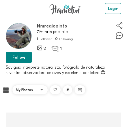
Login
Nmregiopinto
@nmregiopinto
1
0
Follower
Following
2
1

Follow
Soy guía intérprete naturalista, fotógrafa de naturaleza
silvestre, observadora de aves y excelente pastelera 😉
#
