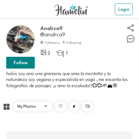
Login
analrca9
@analrca9
0
1
Followers
Following
2
1

Follow
holiiis soy ana una granaina que ama la montaña y la
naturaleza soy vegana y especialista en yoga , me encanta las
fotografías de paisajes ,y amo la escalada!!💞💞🌱🏔️🌸
#
