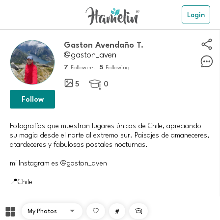
Login
Gaston Avendaño T.
@gaston_aven
7
5
Followers
Following
5
0

Follow
Fotografías que muestran lugares únicos de Chile, apreciando
su magia desde el norte al extremo sur. Paisajes de amaneceres,
atardeceres y fabulosas postales nocturnas.
mi Instagram es @gaston_aven
#
