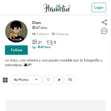
Login
Dian
@d7anu
16
12
Followers
Following
21
8

ig: @d7anu
Follow
un chico, una cámara y una pasión increíble por la fotografía y
#
