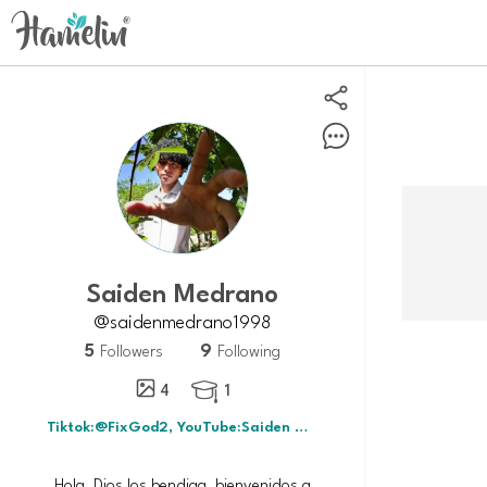
Saiden Medrano
@saidenmedrano1998
5
9
Followers
Following
4
1

Tiktok:@FixGod2, YouTube:Saiden Medrano
Hola, Dios los bendiga, bienvenidos a