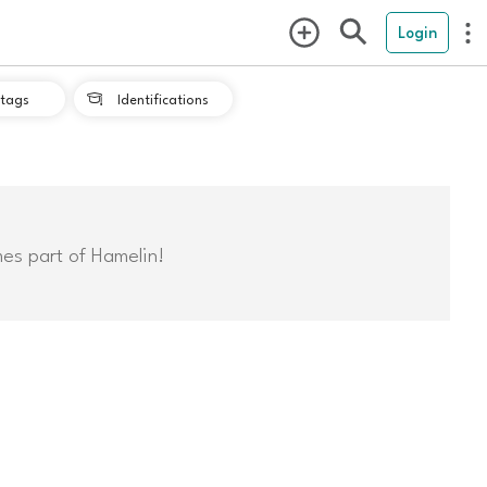
Login
tags
Identifications

mes part of Hamelin!