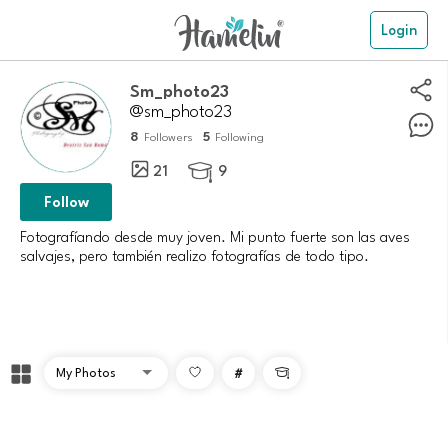
Login
Sm_photo23
@sm_photo23
8
5
Followers
Following
21
9

Follow
Fotografíando desde muy joven. Mi punto fuerte son las aves
salvajes, pero también realizo fotografías de todo tipo.
#
