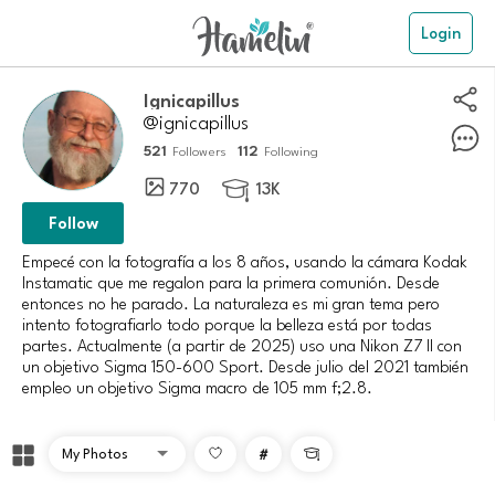
Login
Ignicapillus
@ignicapillus
521
112
Followers
Following
770
13K

Follow
Empecé con la fotografía a los 8 años, usando la cámara Kodak
Instamatic que me regalon para la primera comunión. Desde
entonces no he parado. La naturaleza es mi gran tema pero
intento fotografiarlo todo porque la belleza está por todas
partes. Actualmente (a partir de 2025) uso una Nikon Z7 II con
un objetivo Sigma 150-600 Sport. Desde julio del 2021 también
empleo un objetivo Sigma macro de 105 mm f;2.8.
#
