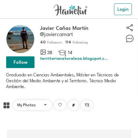
Login
Javier Cañas Martín
@javiercamart
40
114
Followers
Following
38
14

territorionaturaleza.blogspot.com
Follow
Graduado en Ciencias Ambientales, Máster en Técnicas de
Gestión del Medio Ambiente y el Territorio. Técnico Medio
Ambiente.
#
