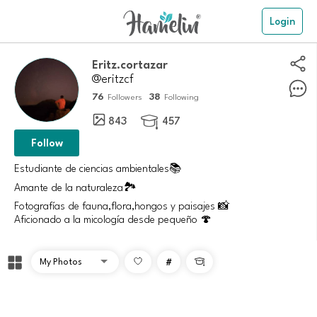
Login
Eritz.cortazar
@eritzcf
76
38
Followers
Following
843
457

Follow
Estudiante de ciencias ambientales📚
Amante de la naturaleza🏞️
Fotografías de fauna,flora,hongos y paisajes 📸
#
