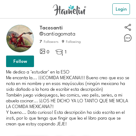
Login
Tacosanti
@santiagomata
7
9
Followers
Following
0
1

Follow
Me dedico a "estudiar" en la ESO
Me encanta la... ¡¡¡COMIDA MEXICANA!!! Bueno creo que eso se
nota en mi nombre y en esas mayúsculas (ningún mexicano ha
sido dañado a la hora de escribir esta descripción)
También juego videojuegos, leo comics, veo pelis, series, a mi
abuela cocinar... ¡¿OS HE DICHO YA LO TANTO QUE ME MOLA
LA COMIDA MEXICANA?!
Y bueno... Dato curioso! Esta descripción ha sido escrita en el
insti, por lo que tengo que fingir que leo el libro para que se
crean que estoy copiando JEJE!