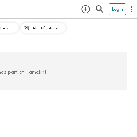
Login
tags
Identifications

mes part of Hamelin!