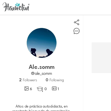
ale.somm
@ale_somm
2
0
Followers
Following
6
0
1

Años de práctica autodidacta, en
constante búsqueda de capacitación,