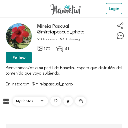
Login
Mireia Pascual
@mireiapascual_photo
23
57
Followers
Following
172
41

Follow
Bienvenidos/as a mi perfil de Hamelin. Espero que disfrutéis del
contenido que vaya subiendo.
En instagram: @mireiapascual_photo
#
