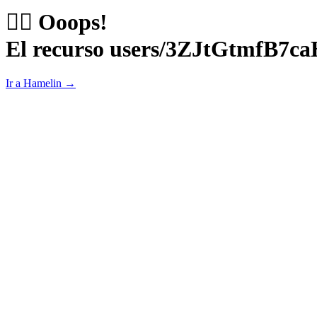
😵‍💫 Ooops!
El recurso users/3ZJtGtmfB7c
Ir a Hamelin →