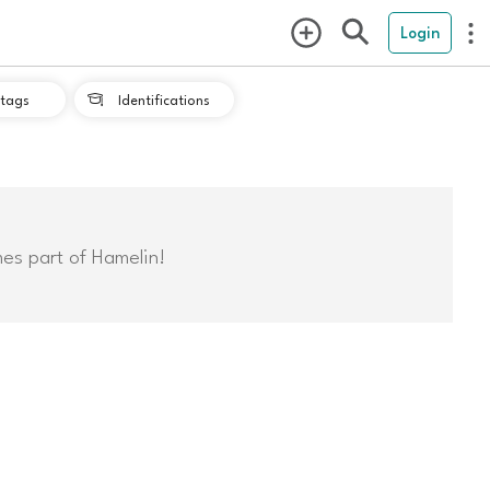
Login
tags
Identifications

mes part of Hamelin!