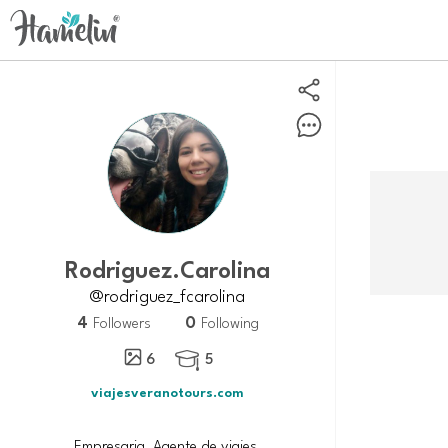
Rodriguez.Carolina
@rodriguez_fcarolina
4
0
Followers
Following
6
5

viajesveranotours.com
Empresaria, Agente de viajes,