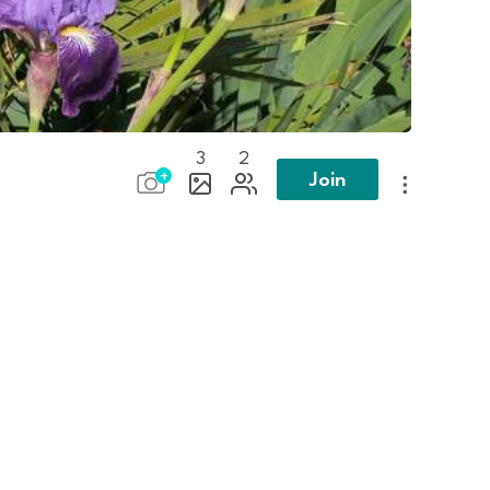
3
2
Join