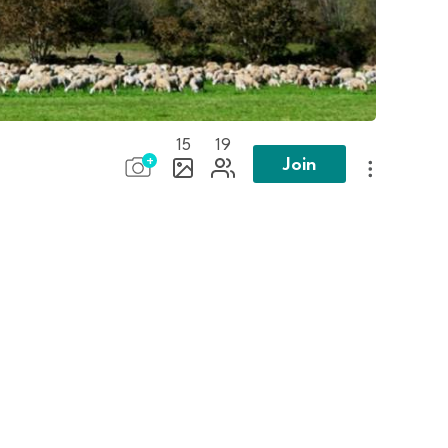
15
19
Join