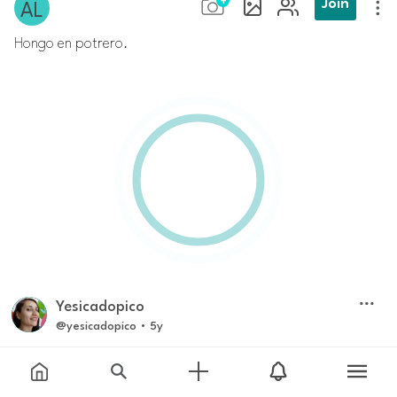
Join
Hongo en potrero.
yesicadopico
·
@yesicadopico
5y
Tiene forma de montaña