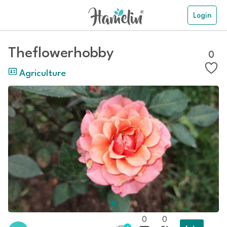
Login
Theflowerhobby
0
Agriculture
0
0