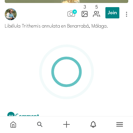
3
5
Join
Libélula Trithemis annulata en Benarrabá, Málaga.
Comment