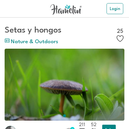
Login
Setas y hongos
25
Nature & Outdoors
211
52