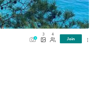
3
4
Join