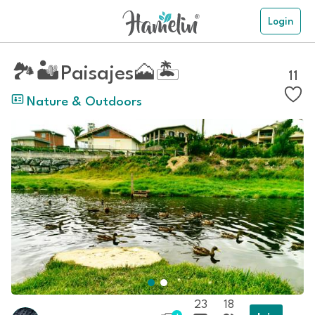
Login
🏞️🏜️Paisajes🗻🏝️
11
Nature & Outdoors
23
18