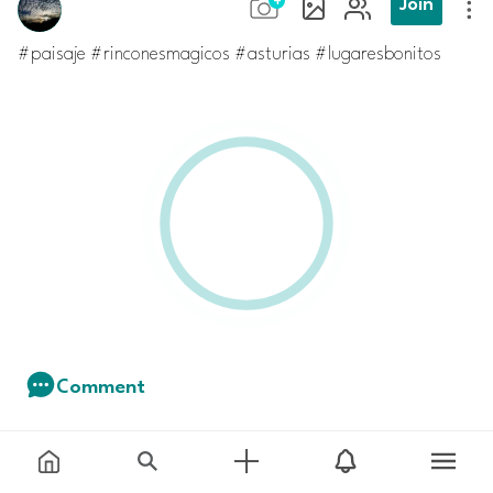
Join
#paisaje #rinconesmagicos #asturias #lugaresbonitos
Comment