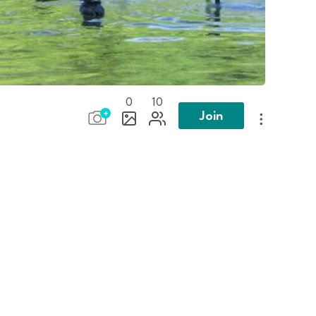
0
10
Join