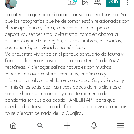
Join
La categoría que debería acaparar sería el ecoturismo. Ya
que las fotografías que he de tomar están relacionadas con
el paisaje, fauna y flora, la pesca artesanal, pesca
deportiva, senderismo, aviturismo, también abarca la
cultura Wayuu de mi región, sus costumbres, artesanías,
gastronomía, actividades económicas.
Me encuentro viviendo en el parque santuario de fauna y
flora los Flamencos rosados con una extensión de 7687
hectáreas. 4 cienagas salinas naturales con muchas
especies de aves costeras comunes, endémicas y
migratorias tal como el flamenco rosado. Soy guía local y
mi misión es satisfacer las necesidades de mis clientes a l
hora de hacer un recorrido y en este momento de
pandemia ser sus ojos desde HAMELIN APP para que
puedas deleitarse con cada foto así cuando visiten mi país
no se pierdan de nada de La Guajira.
Les agradecería de todo corazón que me sigan acá en las
redes sociales facebook e Instagram como