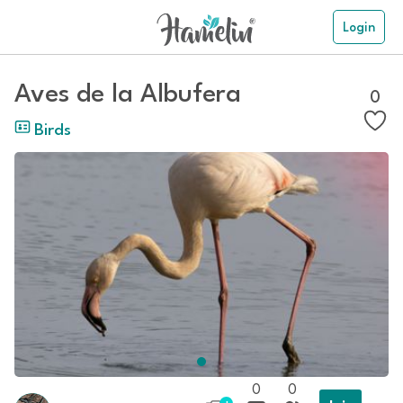
Login
Aves de la Albufera
0
Birds
0
0