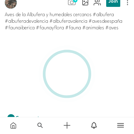
Join
Aves de la Albufera y humedales cercanos #albufera
#albuferadevalencia #albuferavalencia #avesdeespaña
#faunaiberica #faunayflora #fauna #animales #aves
Comment