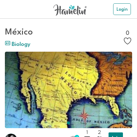
Login
México
0
Biology
1
2