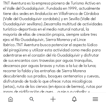
TNT Aventura es la empresa pionera de Turismo Activo en
el Valle del Guadalquivir. Fundada en 1999, actualmente
tiene dos sedes en Andalucía: en Villafranca de Córdoba
(Valle del Guadalquivir cordobés) y en Sevilla (Valle del
Guadalquivir sevillano).Desarrolla multitud de actividades
turístico-deportivas en el medio natural natural, la
mayoría de ellas de creación propia, siempre sobre tres
ejes: el Río Guadalquivir, Sierra Morena y el Lince
Ibérico.TNT Aventura busca potenciar el aspecto lúdico
del piragüismo y utilizar esta actividad como medio para
adentrarse en el corazón del río Guadalquivir y disfrutar
de sus encantos con: travesías por aguas tranquilas,
descensos por aguas bravas y rutas a la luz de la luna;
recorrer la falda y las entrañas de Sierra Morena
descubriendo sus prados, bosques centenarios y cuevas,
disfrutando de todo lo que ofrece: rutas micológicas
(setas), ruta de los ciervos (en época de berrea), rutas por
zonas de nidificación de aves...a pie o a caballo; y
mostrar la importancia y la vida de un animal en peligro
de extinción, uno de los habitantes más antiguos de esta