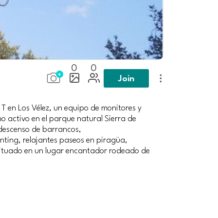
0
0
Join
a T en Los Vélez, un equipo de monitores y
o activo en el parque natural Sierra de
 descenso de barrancos,
enting, relajantes paseos en piragüa,
ituado en un lugar encantador rodeado de